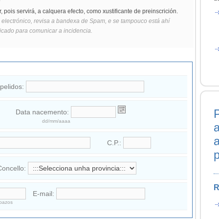
pois servirá, a calquera efecto, como xustificante de preinscrición.
electrónico, revisa a bandexa de Spam, e se tampouco está ahí
icado para comunicar a incidencia.
pelidos:
Data nacemento:
dd/mm/aaaa
a
C.P.:
Concello:
R
E-mail:
spazos