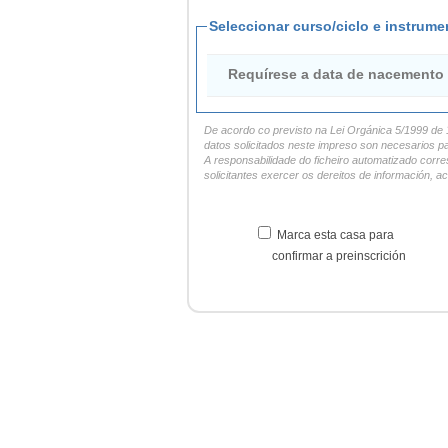
Seleccionar curso/ciclo e instrume
Requírese a data de nacemento
De acordo co previsto na Lei Orgánica 5/1999 de 
datos solicitados neste impreso son necesarios pa
A responsabilidade do ficheiro automatizado corr
solicitantes exercer os dereitos de información, ac
Marca esta casa para
confirmar a preinscrición