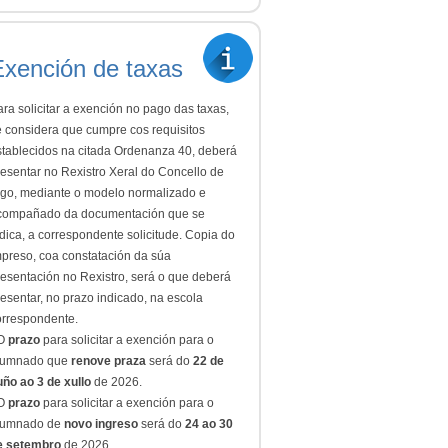
Exención de taxas
ra solicitar a exención no pago das taxas,
e considera que cumpre cos requisitos
stablecidos na citada Ordenanza 40, deberá
resentar no Rexistro Xeral do Concello de
igo, mediante o modelo normalizado e
compañado da documentación que se
dica, a correspondente solicitude. Copia do
mpreso, coa constatación da súa
resentación no Rexistro, será o que deberá
esentar, no prazo indicado, na escola
orrespondente.
 O
prazo
para solicitar a exención para o
lumnado que
renove praza
será do
22 de
uño ao 3 de xullo
de 2026.
 O
prazo
para solicitar a exención para o
lumnado de
novo ingreso
será do
24 ao 30
e setembro
de 2026.