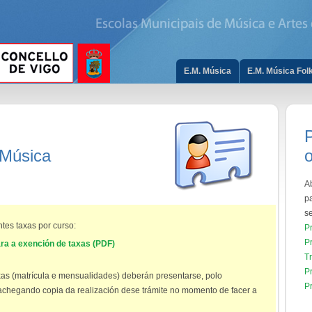
E.M. Música
E.M. Música Folk
P
 Música
o
Ab
p
s
tes taxas por curso:
P
P
ra a exención de taxas (PDF)
T
P
xas (matrícula e mensualidades) deberán presentarse, polo
P
, achegando copia da realización dese trámite no momento de facer a