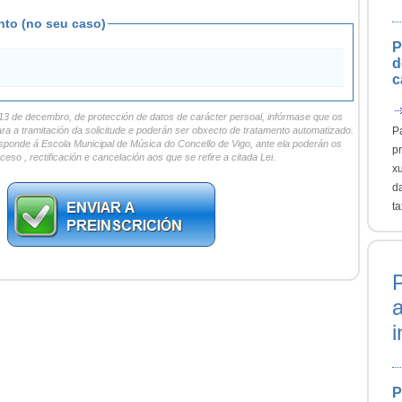
nto (no seu caso)
P
d
c
13 de decembro, de protección de datos de carácter persoal, infórmase que os
ra a tramitación da solicitude e poderán ser obxecto de tratamento automatizado.
P
esponde á Escola Municipal de Música do Concello de Vigo, ante ela poderán os
p
ceso , rectificación e cancelación aos que se refire a citada Lei.
xu
d
t
i
P