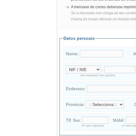
A mensaxe de correo deberase imprimir, 
Se a mensaxe non chega ao teu correo 
chama ás nosas oficinas no horario ind
Datos persoais
Nome:
A
:
sen espazos nen guións
Enderezo:
Provincia:
Tlf. fixo:
Móbil:
nº sen espazos
nº sen e