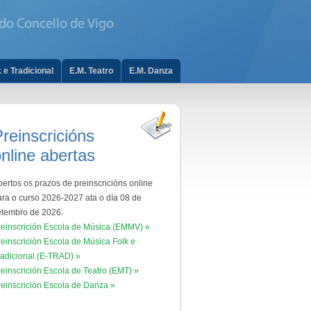
 e Tradicional
E.M. Teatro
E.M. Danza
reinscricións
nline abertas
ertos os prazos de preinscricións online
ara o curso 2026-2027 ata o día 08 de
etembro de 2026.
reinscrición Escola de Música (EMMV) »
reinscrición Escola de Música Folk e
radicional (E-TRAD) »
reinscrición Escola de Teatro (EMT) »
reinscrición Escola de Danza »