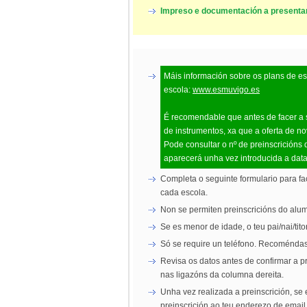
Impreso e documentación a presenta
Máis información sobre os plans de es
escola:
www.esmuvigo.es
É recomendable que antes de facer a s
de instrumentos, xa que a oferta de n
Pode consultar o nº de preinscricións 
aparecerá unha vez introducida a dat
Completa o seguinte formulario para fac
cada escola.
Non se permiten preinscricións do alu
Se es menor de idade, o teu pai/nai/tito
Só se require un teléfono. Recoméndase
Revisa os datos antes de confirmar a p
nas ligazóns da columna dereita.
Unha vez realizada a preinscrición, se
preinscrición ao teu enderezo de email