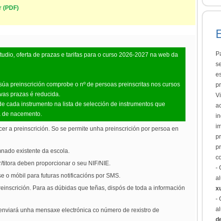
r (PDF)
Pa
tudio, oferta de prazas e tarifas para o curso 2026-2027 na web da
s
e
úa preinscrición comprobe o nº de persoas preinscritas nos cursos
p
ovas prazas é reducida.
V
de cada instrumento na lista de selección de instrumentos que
a
a de nacemento.
in
i
er a preinscrición. So se permite unha preinscrición por persoa en
p
pr
mnado existente da escola.
c
r/titora deben proporcionar o seu NIF/NIE.
-
 o móbil para futuras notificacións por SMS.
a
reinscrición. Para as dúbidas que teñas, dispós de toda a información
x
-
a
 enviará unha mensaxe electrónica co número de rexistro de
d
.